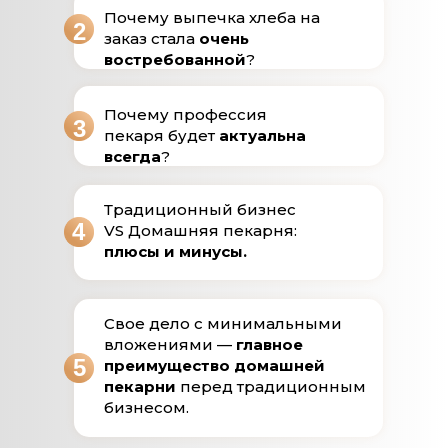
Почему выпечка хлеба на
2
заказ стала
очень
востребованной
?
Почему профессия
3
пекаря будет
актуальна
всегда
?
Традиционный бизнес
4
VS Домашняя пекарня:
плюсы и минусы.
Свое дело с минимальными
вложениями —
главное
5
преимущество домашней
пекарни
перед традиционным
бизнесом.